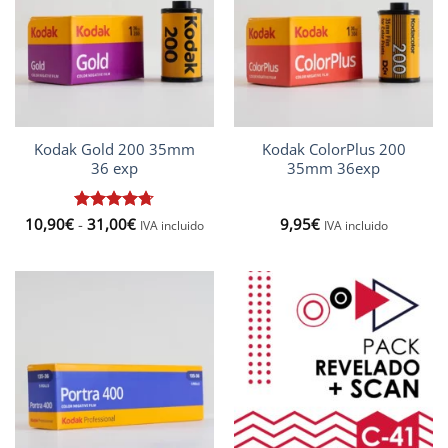
Kodak Gold 200 35mm
Kodak ColorPlus 200
36 exp
35mm 36exp
Rango
10,90
€
Valorado
-
31,00
€
9,95
€
IVA incluido
IVA incluido
de
con
4.67
precios:
de 5
desde
10,90€
hasta
31,00€