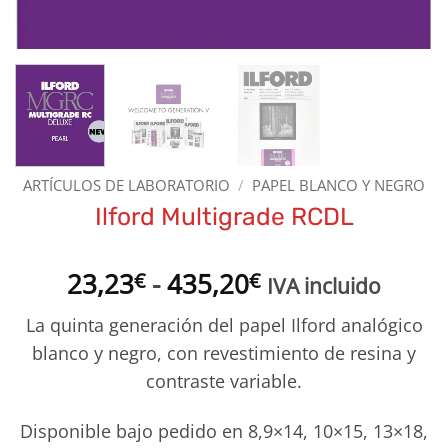
ARTÍCULOS DE LABORATORIO
/
PAPEL BLANCO Y NEGRO
Ilford Multigrade RCDL
Rango
23,23
-
435,20
€
€
IVA incluido
de
La quinta generación del papel Ilford analógico
precios:
blanco y negro, con revestimiento de resina y
desde
contraste variable.
23,23€
hasta
Disponible bajo pedido en 8,9×14, 10×15, 13×18,
435,20€