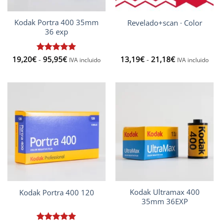
Kodak Portra 400 35mm
Revelado+scan · Color
36 exp
Rango
Rango
19,20
€
Valorado
-
95,95
€
13,19
€
-
21,18
€
IVA incluido
IVA incluido
de
de
con
5
de 5
precios:
precios:
desde
desde
19,20€
13,19€
hasta
hasta
95,95€
21,18€
Kodak Ultramax 400
Kodak Portra 400 120
35mm 36EXP