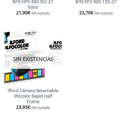
B/N HP5 400 ISO 27
B/N XP2 400 135-27
fotos
21,90
€
23,70
€
IVA incluido
IVA incluido
SIN EXISTENCIAS
Ilford Cámara desechable
Ilfocolor Rapid Half
Frame
23,95
€
IVA incluido