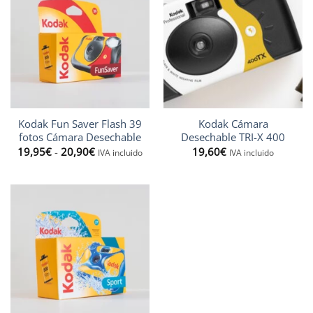
Kodak Fun Saver Flash 39
Kodak Cámara
fotos Cámara Desechable
Desechable TRI-X 400
Rango
19,95
€
-
20,90
€
19,60
€
IVA incluido
IVA incluido
de
precios:
desde
19,95€
hasta
20,90€