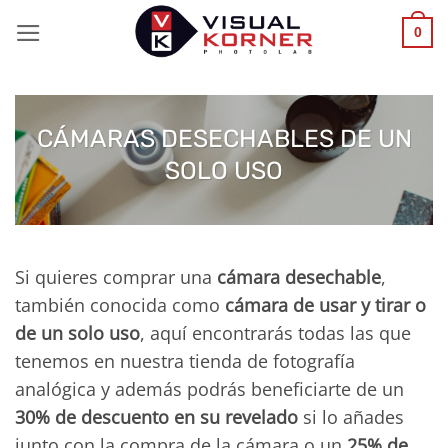
Saltar
0
al
contenido
CÁMARAS DESECHABLES DE UN
SOLO USO
Si quieres comprar una
cámara desechable
,
también conocida como
cámara de usar y tirar o
de un solo uso
, aquí encontrarás todas las que
tenemos en nuestra tienda de fotografía
analógica y además podrás beneficiarte de un
30% de descuento en su revelado
si lo añades
junto con la compra de la cámara o un
25% de