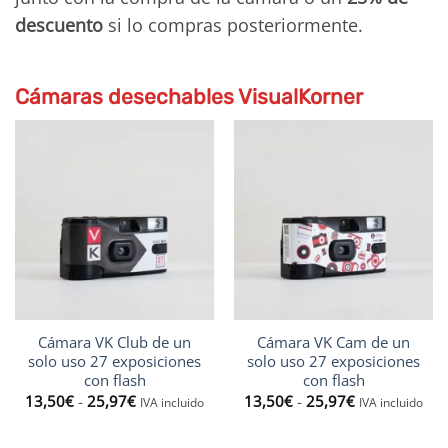
descuento
si lo compras posteriormente.
Cámaras desechables VisualKorner
Cámara VK Club de un
Cámara VK Cam de un
solo uso 27 exposiciones
solo uso 27 exposiciones
con flash
con flash
Rango
Rango
13,50
€
-
25,97
€
13,50
€
-
25,97
€
IVA incluido
IVA incluido
de
de
precios:
precios:
desde
desde