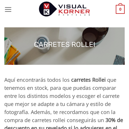
Saltar
0
al
contenido
CARRETES ROLLEI
Aquí encontrarás todos los
carretes Rollei
que
tenemos en stock, para que puedas comparar
entre los distintos modelos y escoger el carrete
que mejor se adapte a tu cámara y estilo de
fotografía. Además, te recordamos que con la
compra de carretes rollei conseguirás un
30% de
descuento en su revelado si lo adquieres en el