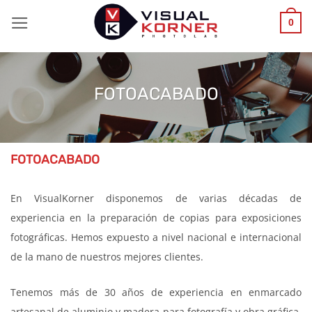
Saltar
0
al
contenido
FOTOACABADO
FOTOACABADO
En VisualKorner disponemos de varias décadas de
experiencia en la preparación de copias para exposiciones
fotográficas. Hemos expuesto a nivel nacional e internacional
de la mano de nuestros mejores clientes.
Tenemos más de 30 años de experiencia en enmarcado
artesanal de aluminio y madera para fotografía y obra gráfica.