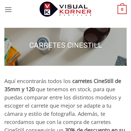
Saltar
0
al
contenido
CARRETES CINESTILL
Aquí encontrarás todos los
carretes CineStill de
35mm y 120
que tenemos en stock, para que
puedas comparar entre los distintos modelos y
escoger el carrete que mejor se adapte a tu
cámara y estilo de fotografía. Además, te
recordamos que con la compra de carretes
CineStill conseguirás un
30% de descuento en su