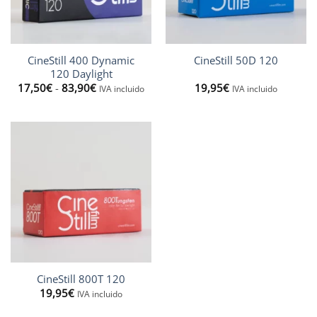
CineStill 400 Dynamic
CineStill 50D 120
120 Daylight
Rango
17,50
€
-
83,90
€
19,95
€
IVA incluido
IVA incluido
de
precios:
desde
17,50€
hasta
83,90€
CineStill 800T 120
19,95
€
IVA incluido