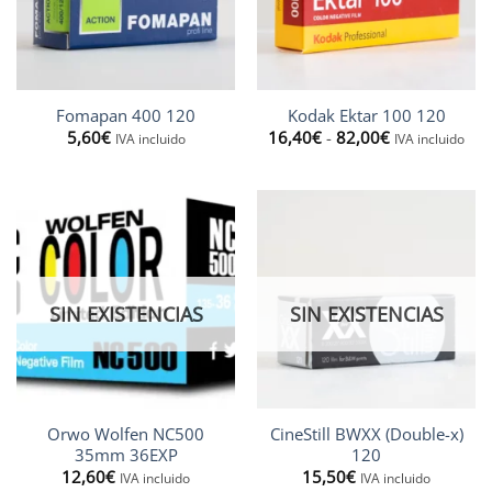
Fomapan 400 120
Kodak Ektar 100 120
Rango
5,60
€
16,40
€
-
82,00
€
IVA incluido
IVA incluido
de
precios:
desde
16,40€
hasta
82,00€
SIN EXISTENCIAS
SIN EXISTENCIAS
Orwo Wolfen NC500
CineStill BWXX (Double-x)
35mm 36EXP
120
12,60
€
15,50
€
IVA incluido
IVA incluido