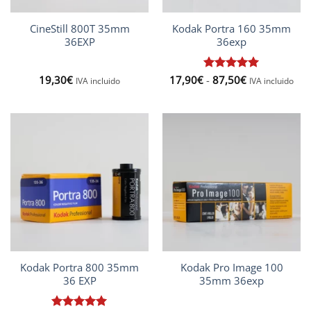
CineStill 800T 35mm
Kodak Portra 160 35mm
36EXP
36exp
Rango
19,30
€
17,90
€
Valorado
-
87,50
€
IVA incluido
IVA incluido
de
con
5
de 5
precios:
desde
17,90€
hasta
87,50€
Kodak Portra 800 35mm
Kodak Pro Image 100
36 EXP
35mm 36exp