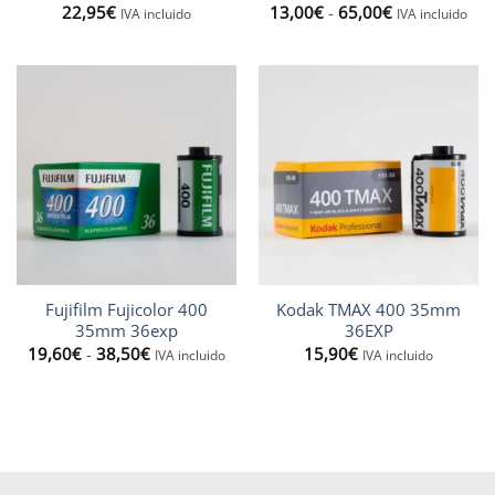
Rango
22,95
Valorado
€
13,00
€
-
65,00
€
IVA incluido
IVA incluido
de
con
5
de 5
precios:
desde
13,00€
hasta
65,00€
Fujifilm Fujicolor 400
Kodak TMAX 400 35mm
35mm 36exp
36EXP
Rango
19,60
€
-
38,50
€
15,90
€
IVA incluido
IVA incluido
de
precios:
desde
19,60€
hasta
38,50€