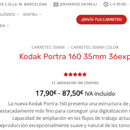
DE L'OLLA 14, BARCELONA
¡ENVÍANOS UN MAIL!
L-V 10:00 -
ALÓGICO
DIGITAL
¡ENVÍA TUS CARRETES!
NDA
CARRETES 35MM
/
CARRETES 35MM COLOR
Kodak Portra 160 35mm 36ex
Valorado
1
(
1
valoración de cliente)
con
5
de 5
Rango
17,90
-
87,50
en base a
€
€
IVA incluido
valoración
de
de un
La nueva Kodak Portra 160 presenta una estructura de
precios:
cliente
estacadamente más fino para conseguir una digitalización
desde
capacidad de ampliación en los flujos de trabajo actua
17,90€
eproducción excepcionalmente suave y natural de los tonos 
hasta