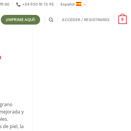
 19:00
+34 930 10 72 95
Español
¡IMPRIME AQUÍ!
0
ACCEDER / REGISTRARSE
p
 grano
 mejorada y
les.
de piel, la