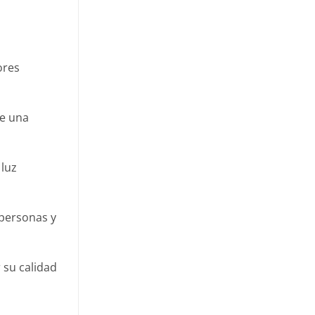
ores
te una
 luz
 personas y
 su calidad