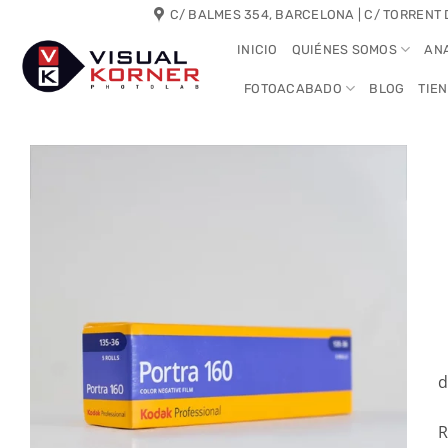
Saltar
C/ BALMES 354, BARCELONA | C/ TORRENT 
al
INICIO
QUIÉNES SOMOS
AN
contenido
FOTOACABADO
BLOG
TIE
d
R