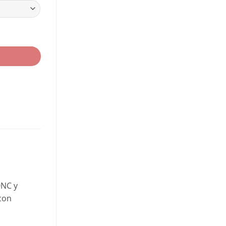
0NC y
 con