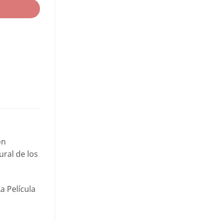
ón
ral de los
a Película