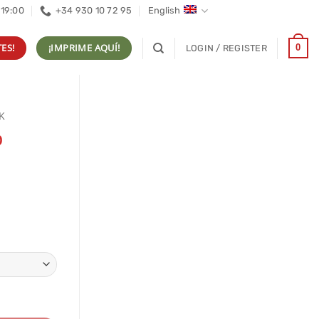
 19:00
+34 930 10 72 95
English
ES!
¡IMPRIME AQUÍ!
0
LOGIN / REGISTER
K
p