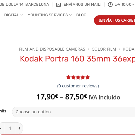
DE L'OLLA 14, BARCELONA
¡ENVÍANOS UN MAIL!
L-V 10:00 -
DIGITAL
MOUNTING SERVICES
BLOG
¡ENVÍA TUS CARRET
FILM AND DISPOSABLE CAMERAS
/
COLOR FILM
/
KODA
Kodak Portra 160 35mm 36ex
Rated
1
5
(
0
customer reviews)
out of 5
Price
17,90
–
87,50
based on
€
€
IVA incluido
customer
range:
rating
17,90€
nits
through
87,50€
odak Portra 160 35mm 36exp quantity