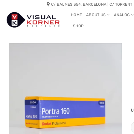
Skip
C/ BALMES 354, BARCELONA | C/ TORRENT 
to
HOME
ABOUT US
ANALOG
content
SHOP
U
K