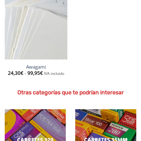
Awagami
Rango
24,30
€
-
99,95
€
IVA incluido
de
precios:
desde
24,30€
Otras categorías que te podrían interesar
hasta
99,95€