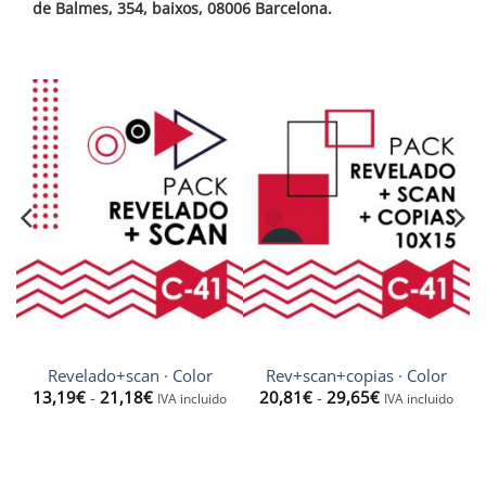
de Balmes, 354, baixos, 08006 Barcelona.
Revelado+scan · Color
Rev+scan+copias · Color
Rango
Rango
13,19
€
-
21,18
€
20,81
€
-
29,65
€
IVA incluido
IVA incluido
de
de
precios:
precios:
desde
desde
13,19€
20,81€
hasta
hasta