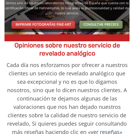
Somos uno de los pocos laboratorios fotográficos de España que cuenta con la
certificación oficial de Hahnemühle, lo cuál avala la profesionalidad y calidad de
nustro servicio.
IMPRIMIR FOTOGRAFÍAS FINE ART
CONSULTAR PRECIOS
Opiniones sobre nuestro servicio de
revelado analógico
Cada día nos esforzamos por ofrecer a nuestros
clientes un servicio de revelado analógico que
sea excepcional y no es que lo digamos
nosotros, sino que lo dicen nuestros clientes. A
continuación te dejamos algunas de las
valoraciones que nos han dejado nuestros
clientes sobre la calidad de nuestro servicio de
revelado, Si quieres puedes seguir consultando
más reseñas haciendo clic en «
ver reseñas»