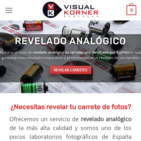
Saltar
0
al
contenido
REVELADO ANALÓGICO
Nuestro servicio de
revelado analógico de carretes
está
certificado por FujiFilm
lo cual
garantiza unos resultados impecables y profesionales en el revelado de tus carretes.
REVELAR CARRETES
¿Necesitas revelar tu carrete de fotos?
Ofrecemos un servicio de
revelado analógico
de la más alta calidad y somos uno de los
pocos laboratorios fotográficos de España