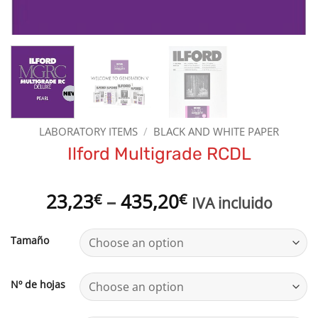
LABORATORY ITEMS
/
BLACK AND WHITE PAPER
Ilford Multigrade RCDL
Price
23,23
–
435,20
€
€
IVA incluido
range:
23,23€
Tamaño
through
435,20€
Nº de hojas