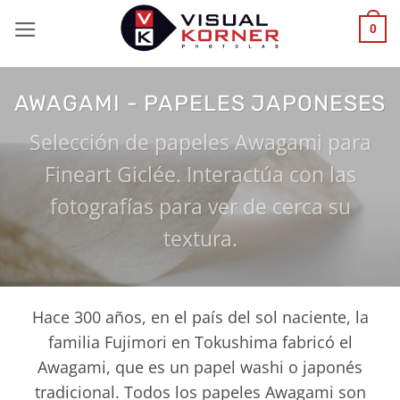
Saltar
0
al
contenido
AWAGAMI - PAPELES JAPONESES
Selección de papeles Awagami para
Fineart Giclée. Interactúa con las
fotografías para ver de cerca su
textura.
Hace 300 años, en el país del sol naciente, la
familia Fujimori en Tokushima fabricó el
Awagami, que es un papel washi o japonés
tradicional. Todos los papeles Awagami son