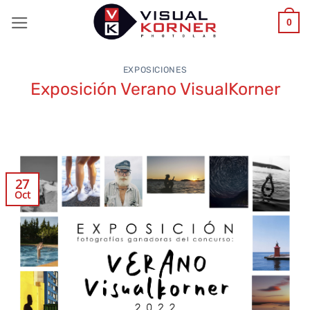
Saltar
0
al
contenido
EXPOSICIONES
Exposición Verano VisualKorner
27
Oct