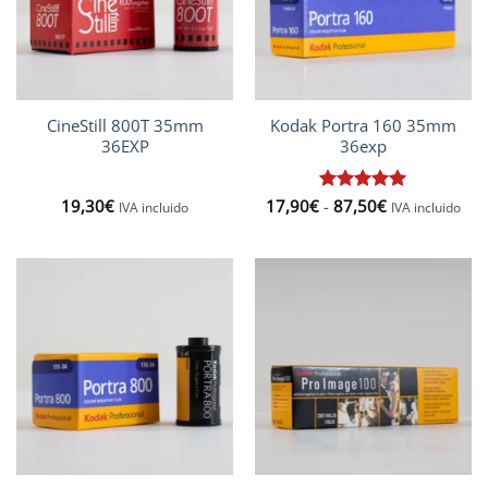
CineStill 800T 35mm
Kodak Portra 160 35mm
36EXP
36exp
Rango
19,30
€
17,90
€
Valorado
-
87,50
€
IVA incluido
IVA incluido
de
con
5
de 5
precios:
desde
17,90€
hasta
87,50€