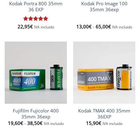
Kodak Portra 800 35mm
Kodak Pro Image 100
36 EXP
35mm 36exp
Rango
22,95
Valorado
€
13,00
€
-
65,00
€
IVA incluido
IVA incluido
de
con
5
de 5
precios:
desde
13,00€
hasta
65,00€
Fujifilm Fujicolor 400
Kodak TMAX 400 35mm
35mm 36exp
36EXP
Rango
19,60
€
-
38,50
€
15,90
€
IVA incluido
IVA incluido
de
precios:
desde