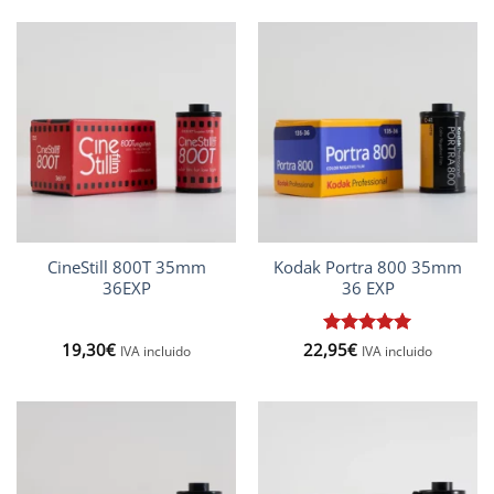
de 5
desde
10,90€
hasta
31,00€
CineStill 800T 35mm
Kodak Portra 800 35mm
36EXP
36 EXP
19,30
€
22,95
Valorado
€
IVA incluido
IVA incluido
con
5
de 5