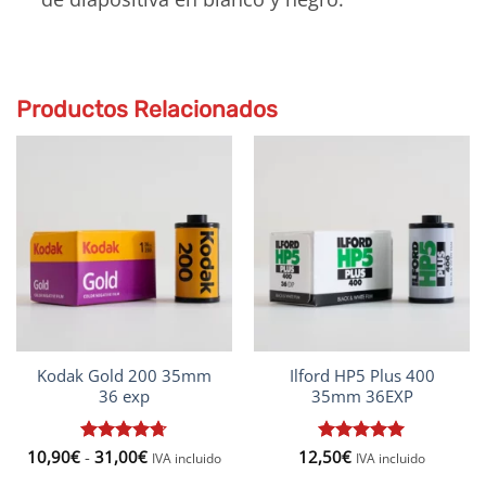
Productos Relacionados
Kodak Gold 200 35mm
Ilford HP5 Plus 400
36 exp
35mm 36EXP
Rango
10,90
€
Valorado
-
31,00
€
12,50
Valorado
€
IVA incluido
IVA incluido
de
con
4.67
con
5
de 5
precios: