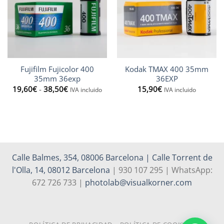
Fujifilm Fujicolor 400
Kodak TMAX 400 35mm
35mm 36exp
36EXP
Rango
19,60
€
-
38,50
€
15,90
€
IVA incluido
IVA incluido
de
precios:
desde
19,60€
hasta
38,50€
Calle Balmes, 354, 08006 Barcelona | Calle Torrent de
l'Olla, 14, 08012 Barcelona
| 930 107 295 | WhatsApp:
672 726 733 |
photolab@visualkorner.com