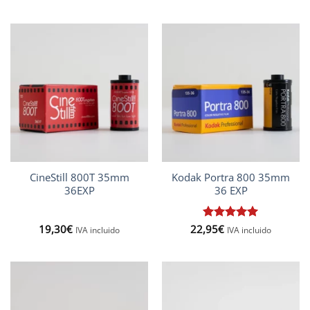
through
31,00€
CineStill 800T 35mm
Kodak Portra 800 35mm
36EXP
36 EXP
19,30
€
22,95
Rated
€
5
IVA incluido
IVA incluido
out of 5