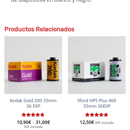
Productos Relacionados
Kodak Gold 200 35mm
Ilford HP5 Plus 400
36 EXP
35mm 36EXP
Price
10,90
Rated
€
–
4.67
31,00
€
12,50
Rated
€
5
IVA incluido
range:
out of 5
out of 5
IVA incluido
10,90€