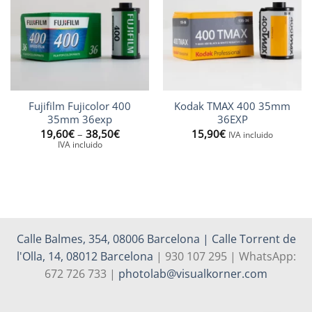
Fujifilm Fujicolor 400
Kodak TMAX 400 35mm
35mm 36exp
36EXP
Price
19,60
€
–
38,50
€
15,90
€
IVA incluido
range:
IVA incluido
19,60€
through
38,50€
Calle Balmes, 354, 08006 Barcelona | Calle Torrent de
l'Olla, 14, 08012 Barcelona
| 930 107 295 | WhatsApp:
672 726 733 |
photolab@visualkorner.com