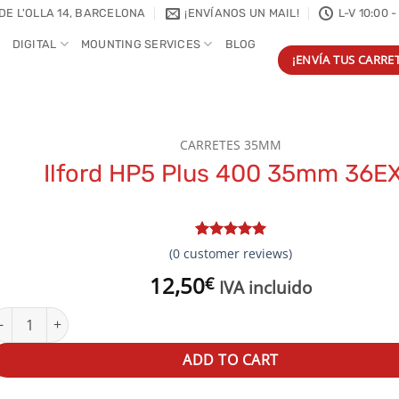
DE L'OLLA 14, BARCELONA
¡ENVÍANOS UN MAIL!
L-V 10:00 -
DIGITAL
MOUNTING SERVICES
BLOG
¡ENVÍA TUS CARRET
CARRETES 35MM
Ilford HP5 Plus 400 35mm 36E
Rated
2
5
(
0
customer reviews)
out of 5
12,50
based on
€
IVA incluido
customer
ratings
lford HP5 Plus 400 35mm 36EXP quantity
ADD TO CART