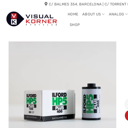
Skip
C/ BALMES 354, BARCELONA | C/ TORRENT 
to
HOME
ABOUT US
ANALOG
content
SHOP
I