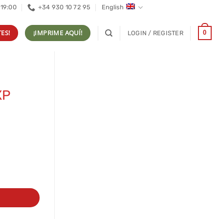
 19:00
+34 930 10 72 95
English
ES!
¡IMPRIME AQUÍ!
0
LOGIN / REGISTER
XP