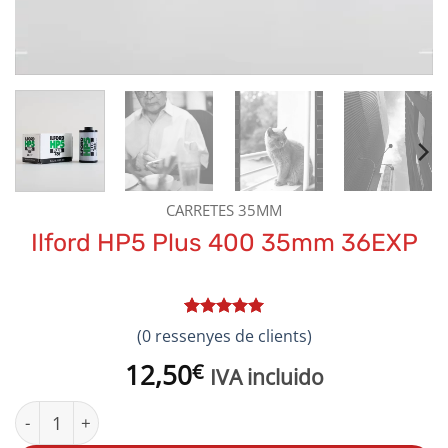
CARRETES 35MM
Ilford HP5 Plus 400 35mm 36EXP
Valorat
2
5
(
0
ressenyes de clients)
sobre 5 en
funció de
12,50
€
IVA incluido
valoracions
de clients
quantitat de Ilford HP5 Plus 400 35mm 36EXP