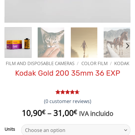
FILM AND DISPOSABLE CAMERAS
/
COLOR FILM
/
KODAK
Kodak Gold 200 35mm 36 EXP
Rated
3
4.67
(
0
customer reviews)
out of 5
based on
Price
10,90
–
31,00
€
€
IVA incluido
customer
range:
ratings
10,90€
Units