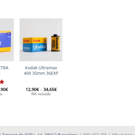
+
RTRA
Kodak Ultramax
0
400 35mm 36EXP
Price
Price
,90
€
12,90
€
–
34,65
€
range:
range:
do
IVA incluido
17,79€
12,90€
through
through
88,90€
34,65€
 Torrent de l'Olla, 14, 08012 Barcelona
| 930 107 295 | WhatsApp: