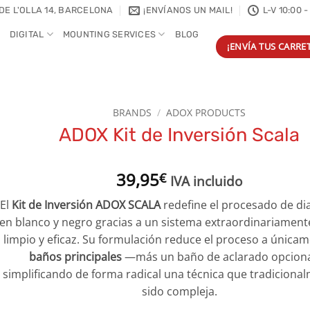
DE L'OLLA 14, BARCELONA
¡ENVÍANOS UN MAIL!
L-V 10:00 -
DIGITAL
MOUNTING SERVICES
BLOG
¡ENVÍA TUS CARRET
BRANDS
/
ADOX PRODUCTS
ADOX Kit de Inversión Scala
39,95
€
IVA incluido
El
Kit de Inversión ADOX SCALA
redefine el procesado de di
en blanco y negro gracias a un sistema extraordinariamente
limpio y eficaz. Su formulación reduce el proceso a única
baños principales
—más un baño de aclarado opcion
simplificando de forma radical una técnica que tradiciona
sido compleja.