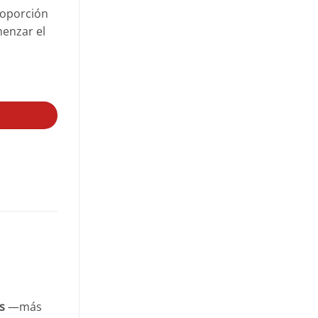
roporción
menzar el
s
—más