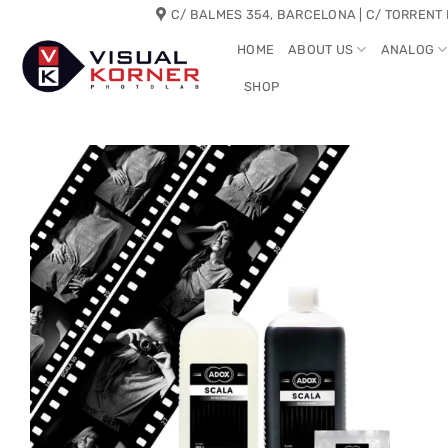
Skip
C/ BALMES 354, BARCELONA | C/ TORRENT 
to
HOME
ABOUT US
ANALOG
content
SHOP