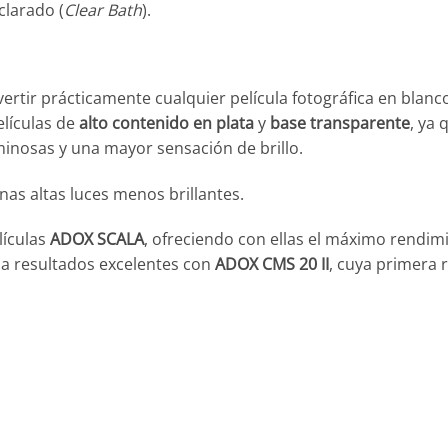
larado (
Clear Bath
).
vertir prácticamente cualquier película fotográfica en blanc
elículas de
alto contenido en plata
y
base transparente
, ya 
nosas y una mayor sensación de brillo.
nas altas luces menos brillantes.
lículas
ADOX SCALA
, ofreciendo con ellas el máximo rendim
a resultados excelentes con
ADOX CMS 20 II
, cuya primera 