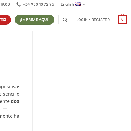
 19:00
+34 930 10 72 95
English
ES!
¡IMPRIME AQUÍ!
0
LOGIN / REGISTER
apositivas
 sencillo,
mente
dos
al—,
lmente ha