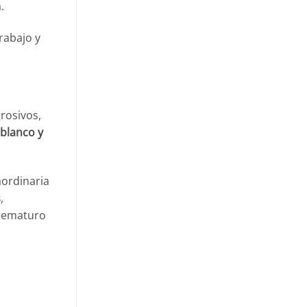
.
rabajo y
rosivos,
 blanco y
aordinaria
s
,
prematuro