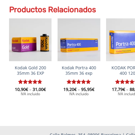
Productos Relacionados
+
+
+
Kodak Gold 200
Kodak Portra 400
KODAK PO
35mm 36 EXP
35mm 36 exp
400 12
Price
Price
10,90
Rated
€
–
4.67
31,00
€
19,20
Rated
€
–
5
95,95
€
17,79
Rated
€
–
5
88
range:
range:
out of 5
out of 5
out of 5
IVA incluido
IVA incluido
IVA inclui
10,90€
19,20€
through
through
31,00€
95,95€
Calle Balmes, 354, 08006 Barcelona | Calle