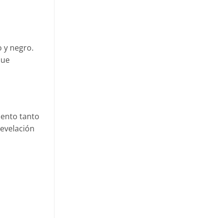
o y negro.
que
iento tanto
revelación