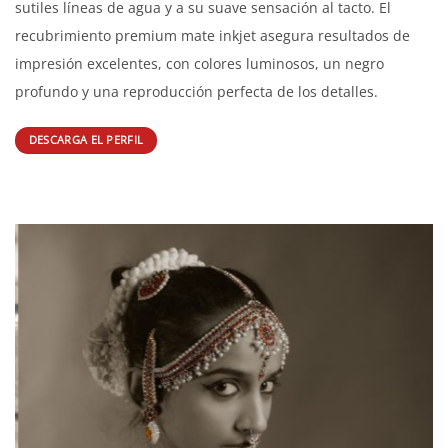
HAHNEMÜHLE RICE PAPER 100 gr
Rice Paper de Hahnemühle es un papel muy ligero con base
de celulosa. Es un papel blanco ligeramente texturizado que
no contiene blanqueadores ópticos; destaca gracias a sus
sutiles líneas de agua y a su suave sensación al tacto. El
recubrimiento premium mate inkjet asegura resultados de
impresión excelentes, con colores luminosos, un negro
profundo y una reproducción perfecta de los detalles.
DESCARGA EL PERFIL