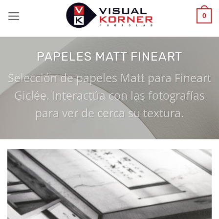
Saltar
0
al
contenido
PAPELES MATT FINEART
Selección de papeles Matt para Fineart
Giclée. Interactúa con las fotografías
para ver de cerca su textura.