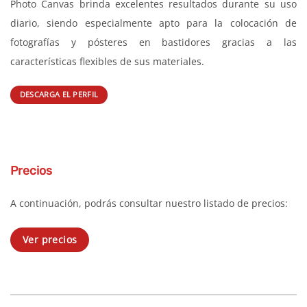
Photo Canvas es un lienzo de tejido fino para inyección de
tinta, compuesto por un tejido mixto de algodón y poliéster.
Este lienzo blanco claro cuenta con un revestimiento mate
para inyección de tinta optimizado para uso fotográfico.
Destaca por su excelente calidad de impresión.
Photo Canvas brinda excelentes resultados durante su uso
diario, siendo especialmente apto para la colocación de
fotografías y pósteres en bastidores gracias a las
características flexibles de sus materiales.
DESCARGA EL PERFIL
Precios