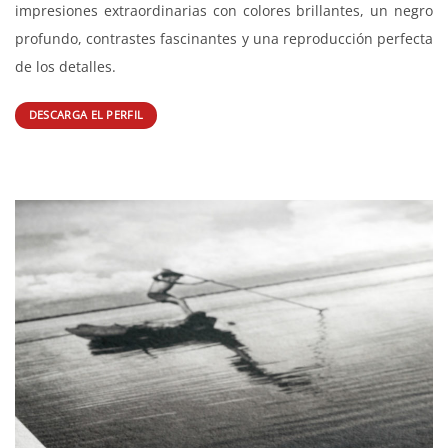
Photo Rag® de Hahnemühle es un papel blanco con base de
algodón 100% convence por su agradable y suave sensación
al tacto tan característica y por su estructura de fieltro
ligeramente acentuada, que contribuye a darle un aspecto de
tridimensionalidad e impresionante profundidad a las
imágenes de cualquier obra. El resultado da unas
impresiones extraordinarias con colores brillantes, un negro
profundo, contrastes fascinantes y una reproducción perfecta
de los detalles.
DESCARGA EL PERFIL