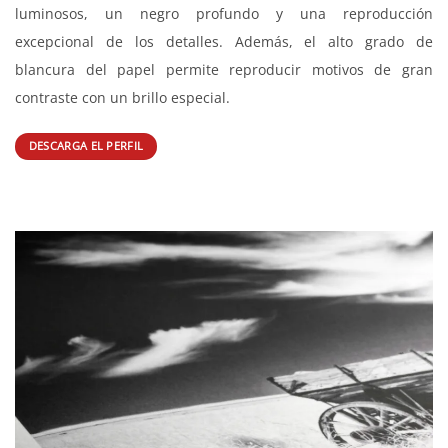
artístico blanco claro hecho a base de algodón 100%. La suave
estructura de fieltro y la suave sensación al tacto de Photo
Rag® confieren a cada impresión una expresiva profundidad
y tridimensionalidad. En combinación con el recubrimiento
premium mate inkjet, es capaz de generar impresiones
impactantes que despiertan admiración con colores
luminosos, un negro profundo y una reproducción
excepcional de los detalles. Además, el alto grado de
blancura del papel permite reproducir motivos de gran
contraste con un brillo especial.
DESCARGA EL PERFIL