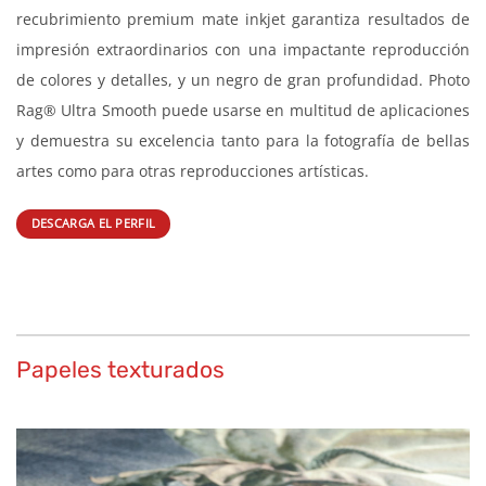
Photo Rag® Ultra Smooth de Hahnemühle está caracterizado
por ser un papel aterciopeladamente suave y de especial
lisura pensado para impresiones de gran calidad inkjet para
bellas artes. El papel artístico de algodón blanco cuenta con
una superficie muy finamente texturizada y discreta,
convence por su sensación al tacto de especial suavidad. El
recubrimiento premium mate inkjet garantiza resultados de
impresión extraordinarios con una impactante reproducción
de colores y detalles, y un negro de gran profundidad. Photo
Rag® Ultra Smooth puede usarse en multitud de aplicaciones
y demuestra su excelencia tanto para la fotografía de bellas
artes como para otras reproducciones artísticas.
DESCARGA EL PERFIL