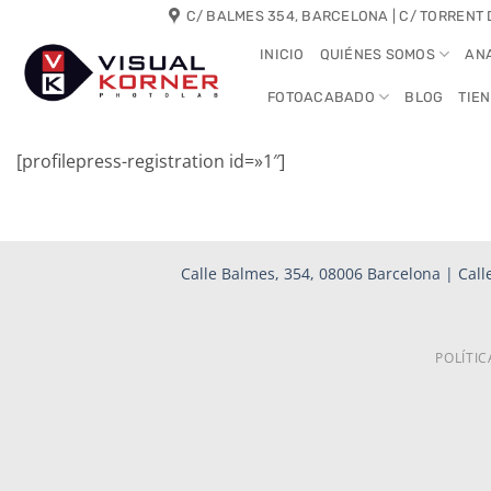
Saltar
C/ BALMES 354, BARCELONA | C/ TORRENT 
al
INICIO
QUIÉNES SOMOS
AN
contenido
FOTOACABADO
BLOG
TIE
[profilepress-registration id=»1″]
Calle Balmes, 354, 08006 Barcelona | Calle
POLÍTIC