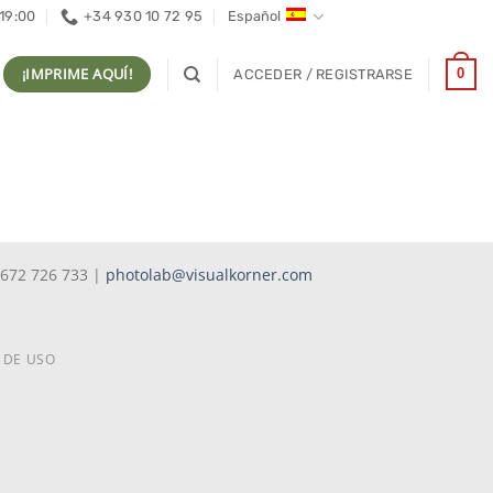
 19:00
+34 930 10 72 95
Español
¡IMPRIME AQUÍ!
0
ACCEDER / REGISTRARSE
 672 726 733 |
photolab@visualkorner.com
 DE USO