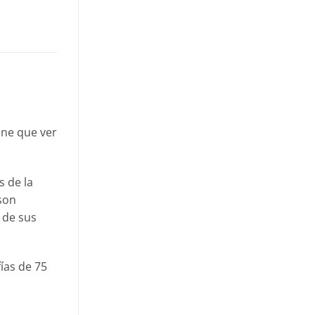
ene que ver
s de la
 son
 de sus
fías de 75