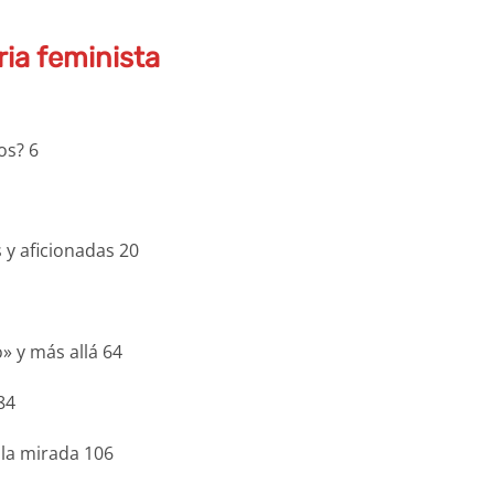
ria feminista
os? 6
 y aficionadas 20
» y más allá 64
84
 la mirada 106