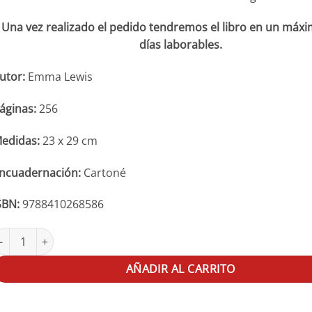
Una vez realizado el pedido tendremos el libro en un máxi
días laborables.
utor:
Emma Lewis
áginas:
256
edidas:
23 x 29 cm
ncuadernación:
Cartoné
SBN:
9788410268586
otografía. Una historia feminista cantidad
AÑADIR AL CARRITO