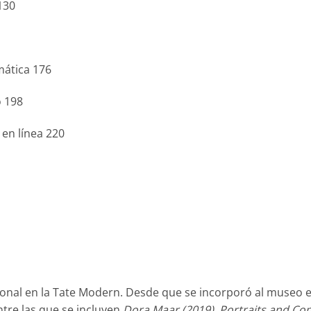
130
mática 176
o 198
 en línea 220
onal en la Tate Modern. Desde que se incorporó al museo e
tre las que se incluyen
Dora Maar (2019), Portraits and C