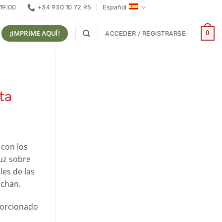
 19:00
+34 930 10 72 95
Español
¡IMPRIME AQUÍ!
0
ACCEDER / REGISTRARSE
ta
 con los
luz sobre
les de las
uchan.
oporcionado