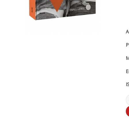
A
P
M
E
I
F