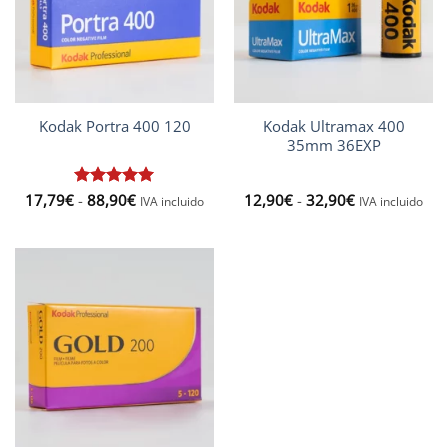
Kodak Ultramax 400
Kodak Portra 400 120
35mm 36EXP
Rango
Rango
17,79
€
Valorado
-
88,90
€
12,90
€
-
32,90
€
IVA incluido
IVA incluido
de
de
con
5
de 5
precios:
precios:
desde
desde
17,79€
12,90€
hasta
hasta
88,90€
32,90€