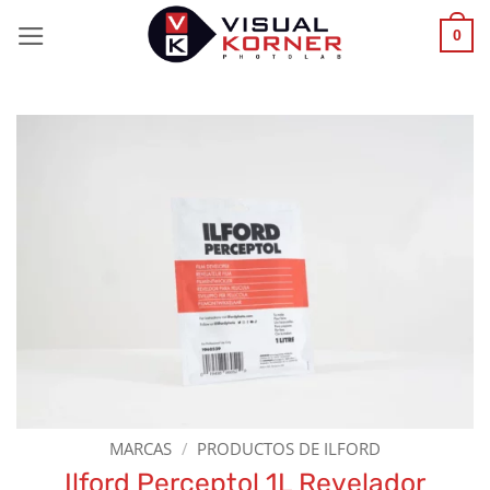
Saltar
0
al
contenido
MARCAS
/
PRODUCTOS DE ILFORD
Ilford Perceptol 1L Revelador