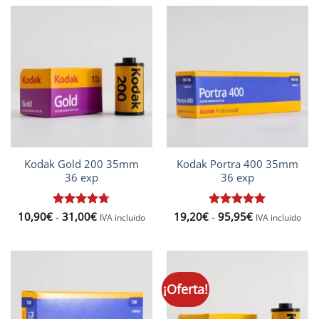
Kodak Gold 200 35mm
Kodak Portra 400 35mm
36 exp
36 exp
Rango
Rango
10,90
€
Valorado
-
31,00
€
19,20
€
Valorado
-
95,95
€
IVA incluido
IVA incluido
de
de
con
4.67
con
5
de 5
precios:
precios:
de 5
desde
desde
10,90€
19,20€
hasta
hasta
31,00€
95,95€
¡Oferta!