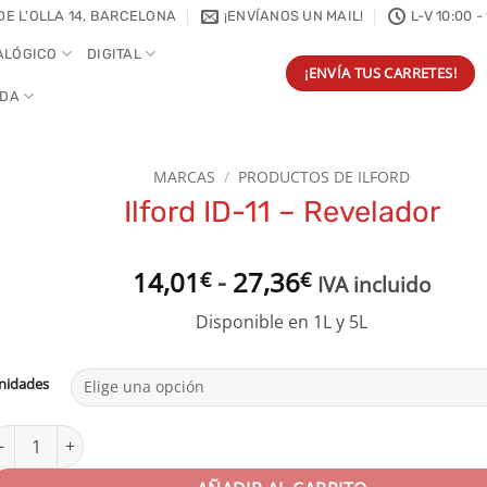
DE L'OLLA 14, BARCELONA
¡ENVÍANOS UN MAIL!
L-V 10:00 -
ALÓGICO
DIGITAL
¡ENVÍA TUS CARRETES!
NDA
MARCAS
/
PRODUCTOS DE ILFORD
Ilford ID-11 – Revelador
Rango
14,01
-
27,36
€
€
IVA incluido
de
Disponible en 1L y 5L
precios:
desde
14,01€
nidades
hasta
27,36€
lford ID-11 - Revelador cantidad