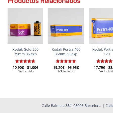
Productos Relacionados
+
+
+
Kodak Gold 200
Kodak Portra 400
Kodak Portr
35mm 36 exp
35mm 36 exp
120
Rango
Rango
10,90
Valorado
€
-
31,00
€
19,20
Valorado
€
-
95,95
€
17,79
Valorado
€
-
88
de
de
con
4.67
con
5
de 5
con
5
de
IVA incluido
IVA incluido
IVA inclui
precios:
precios:
de 5
desde
desde
10,90€
19,20€
hasta
hasta
31,00€
95,95€
Calle Balmes, 354, 08006 Barcelona | Calle