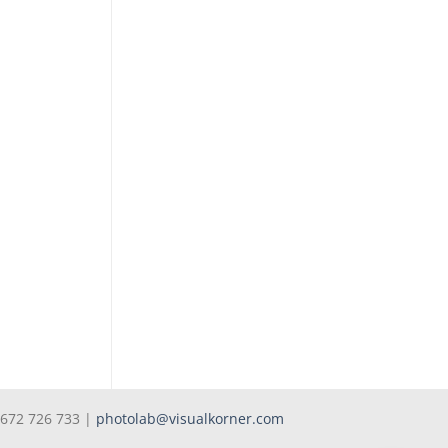
 672 726 733 |
photolab@visualkorner.com