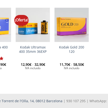
¡Oferta!
+
+
a 400
Kodak Ultramax
Kodak Gold 200
400 35mm 36EXP
120
Rango
Rango
Rango
,90
€
12,90
€
-
32,90
€
11,70
€
-
58,50
€
de
de
de
 5
do
IVA incluido
IVA incluido
precios:
precios:
precios:
desde
desde
desde
17,79€
12,90€
11,70€
hasta
hasta
hasta
88,90€
32,90€
58,50€
 Torrent de l'Olla, 14, 08012 Barcelona
| 930 107 295 | WhatsApp: