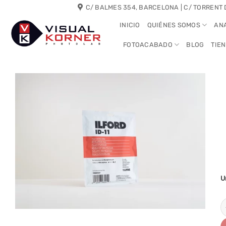
Saltar
C/ BALMES 354, BARCELONA | C/ TORRENT 
al
INICIO
QUIÉNES SOMOS
AN
contenido
FOTOACABADO
BLOG
TIE
U
I