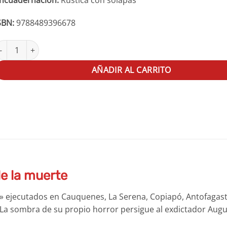
SBN:
9788489396678
a caravana de la muerte cantidad
AÑADIR AL CARRITO
de la muerte
te» ejecutados en Cauquenes, La Serena, Copiapó, Antofagast
 La sombra de su propio horror persigue al exdictador Aug