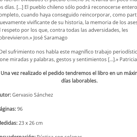
os días. […] El pueblo chileno sólo podrá reconocerse entero
ompleto, cuando haya conseguido reincorporar, como part
uevamente vivificante de su historia, la memoria de los ase
l respeto por los que, contra todas las adversidades, les
obrevivieron.» José Saramago
Del sufrimiento nos habla este magnífico trabajo periodísti
one miradas y palabras, gestos y sentimientos […].» Patric
Una vez realizado el pedido tendremos el libro en un máxi
días laborables.
utor:
Gervasio Sánchez
áginas:
96
edidas:
23 x 26 cm
ncuadernación:
Rústica con solapas