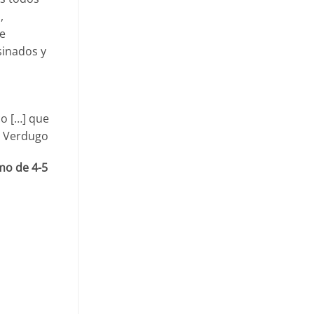
,
e
sinados y
co […] que
ia Verdugo
mo de 4-5