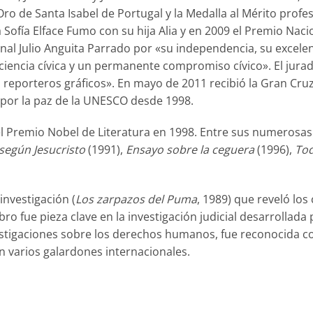
ro de Santa Isabel de Portugal y la Medalla al Mérito profes
 Sofía Elface Fumo con su hija Alia y en 2009 el Premio Naci
ional Julio Anguita Parrado por «su independencia, su excele
ciencia cívica y un permanente compromiso cívico». El jur
s reporteros gráficos». En mayo de 2011 recibió la Gran Cruz
al por la paz de la UNESCO desde 1998.
el Premio Nobel de Literatura en 1998. Entre sus numerosas
según Jesucristo
(1991),
Ensayo sobre la ceguera
(1996),
Tod
investigación (
Los zarpazos del Puma
, 1989) que reveló los
o fue pieza clave en la investigación judicial desarrollada p
estigaciones sobre los derechos humanos, fue reconocida co
n varios galardones internacionales.