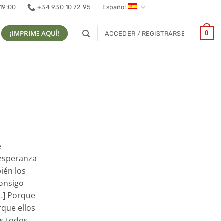
 19:00
+34 930 10 72 95
Español
¡IMPRIME AQUÍ!
0
ACCEDER / REGISTRARSE
e
 esperanza
ién los
consigo
[…] Porque
rque ellos
ás todos