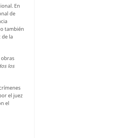
ional. En
onal de
ncia
ado también
 de la
 obras
os los
 crímenes
or el juez
n el