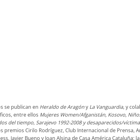
os se publican en
Heraldo de Aragón
y
La Vanguardia
, y col
ficos, entre ellos
Mujeres Women/Afganistán,
Kosovo
,
Niños
dos del tiempo
,
Sarajevo 1992-2008 y desaparecidos/víctima
 premios Cirilo Rodríguez, Club Internacional de Prensa, A
s, Javier Bueno y Joan Alsina de Casa América Cataluña; la