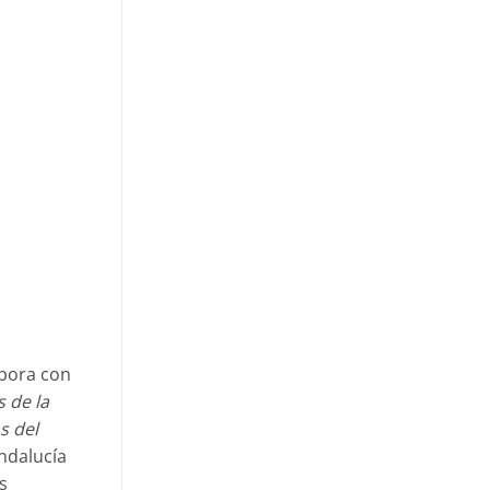
abora con
 de la
s del
ndalucía
s