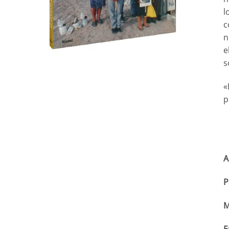
l
c
n
e
s
«
p
A
P
M
E