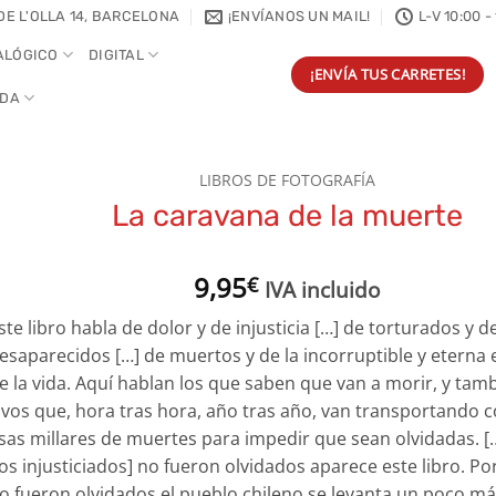
DE L'OLLA 14, BARCELONA
¡ENVÍANOS UN MAIL!
L-V 10:00 -
ALÓGICO
DIGITAL
¡ENVÍA TUS CARRETES!
NDA
LIBROS DE FOTOGRAFÍA
La caravana de la muerte
9,95
€
IVA incluido
ste libro habla de dolor y de injusticia […] de torturados y d
esaparecidos […] de muertos y de la incorruptible y eterna
e la vida. Aquí hablan los que saben que van a morir, y tamb
ivos que, hora tras hora, año tras año, van transportando 
sas millares de muertes para impedir que sean olvidadas. 
los injusticiados] no fueron olvidados aparece este libro. Po
o fueron olvidados el pueblo chileno se levanta un poco m