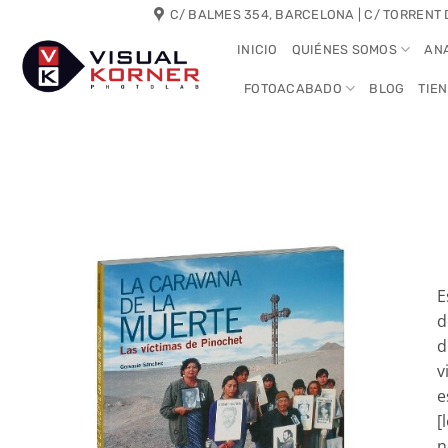
Saltar
C/ BALMES 354, BARCELONA | C/ TORRENT 
al
INICIO
QUIÉNES SOMOS
AN
contenido
FOTOACABADO
BLOG
TIE
E
d
d
v
e
[
n