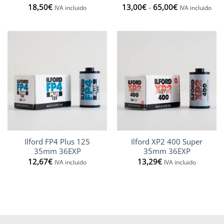
Rango
18,50
Valorado
€
13,00
€
-
65,00
€
IVA incluido
IVA incluido
de
con
5
de 5
precios:
desde
13,00€
hasta
65,00€
Ilford FP4 Plus 125
Ilford XP2 400 Super
35mm 36EXP
35mm 36EXP
12,67
€
13,29
€
IVA incluido
IVA incluido