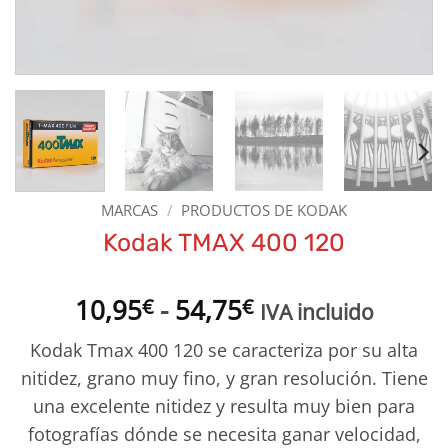
MARCAS
/
PRODUCTOS DE KODAK
Kodak TMAX 400 120
Rango
10,95
-
54,75
€
€
IVA incluido
de
Kodak Tmax 400 120 se caracteriza por su alta
precios:
nitidez, grano muy fino, y gran resolución. Tiene
desde
una excelente nitidez y resulta muy bien para
10,95€
hasta
fotografías dónde se necesita ganar velocidad,