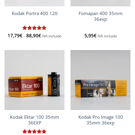
Fomapan 400 35mm
Kodak Portra 400 120
36exp
Rango
17,79
€
Valorado
-
88,90
€
5,95
€
IVA incluido
IVA incluido
de
con
5
de 5
precios:
desde
17,79€
hasta
88,90€
Kodak Ektar 100 35mm
Kodak Pro Image 100
36EXP
35mm 36exp