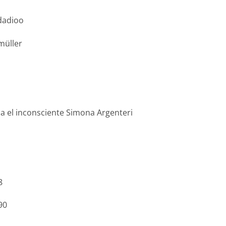
udadioo
müller
a el inconsciente Simona Argenteri
8
90