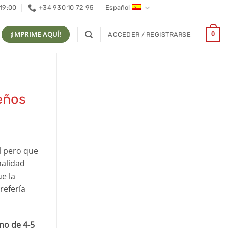
 19:00
+34 930 10 72 95
Español
¡IMPRIME AQUÍ!
0
ACCEDER / REGISTRARSE
ueños
l pero que
alidad
e la
refería
mo de 4-5