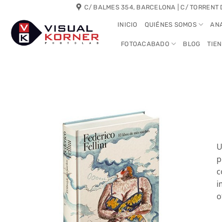
Saltar
C/ BALMES 354, BARCELONA | C/ TORRENT 
al
INICIO
QUIÉNES SOMOS
AN
contenido
FOTOACABADO
BLOG
TIE
U
p
c
i
o