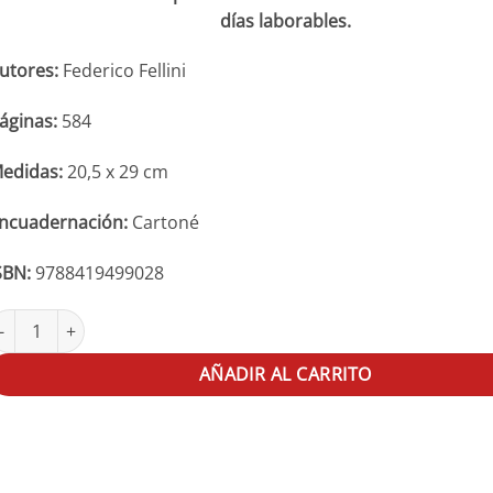
días laborables.
utores:
Federico Fellini
áginas:
584
edidas:
20,5 x 29 cm
ncuadernación:
Cartoné
SBN:
9788419499028
ederico Fellini. El libro de mis sueños cantidad
AÑADIR AL CARRITO