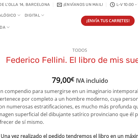
DE L'OLLA 14, BARCELONA
¡ENVÍANOS UN MAIL!
L-V 10:00 -
ALÓGICO
DIGITAL
¡ENVÍA TUS CARRETES!
NDA
TODOS
Federico Fellini. El libro de mis s
79,00
€
IVA incluido
n compendio para sumergirse en un imaginario intempora
ertenece por completo a un hombre moderno, cuya person
on numerosas estratificaciones, es mucho más profunda qu
magen superficial del dibujante satírico provinciano que él p
frecer de sí mismo.
Una vez realizado el pedido tendremos el libro en un máxi