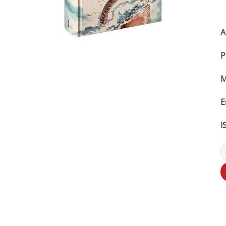
A
P
M
E
I
F