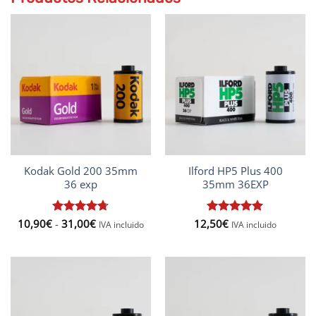
Kodak Gold 200 35mm
Ilford HP5 Plus 400
36 exp
35mm 36EXP
Rango
10,90
€
Valorado
-
31,00
€
12,50
Valorado
€
IVA incluido
IVA incluido
de
con
4.67
con
5
de 5
precios:
de 5
desde
10,90€
hasta
31,00€