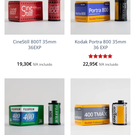
CineStill 800T 35mm
Kodak Portra 800 35mm
36EXP
36 EXP
19,30
€
22,95
Valorado
€
IVA incluido
IVA incluido
con
5
de 5