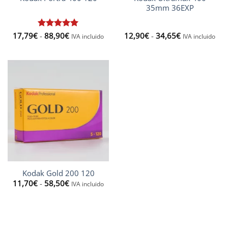
35mm 36EXP
Rango
Rango
17,79
€
Valorado
-
88,90
€
12,90
€
-
34,65
€
IVA incluido
IVA incluido
de
de
con
5
de 5
precios:
precios:
desde
desde
17,79€
12,90€
hasta
hasta
88,90€
34,65€
Kodak Gold 200 120
Rango
11,70
€
-
58,50
€
IVA incluido
de
precios:
desde
11,70€
hasta
58,50€