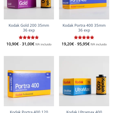
Kodak Gold 200 35mm
Kodak Portra 400 35mm
36 exp
36 exp
Rango
Rango
10,90
€
Valorado
-
31,00
€
19,20
€
Valorado
-
95,95
€
IVA incluido
IVA incluido
de
de
con
4.67
con
5
de 5
precios:
precios:
de 5
desde
desde
10,90€
19,20€
hasta
hasta
31,00€
95,95€
Kodak Ultramax 400
Kodak Portra 400 120