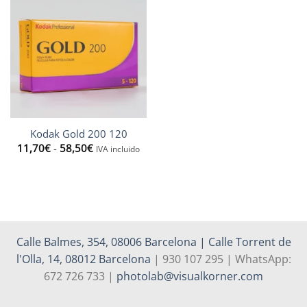
88,90€
32,90€
Kodak Gold 200 120
Rango
11,70
€
-
58,50
€
IVA incluido
de
precios:
desde
11,70€
hasta
58,50€
Calle Balmes, 354, 08006 Barcelona | Calle Torrent de
l'Olla, 14, 08012 Barcelona
| 930 107 295 | WhatsApp:
672 726 733 |
photolab@visualkorner.com