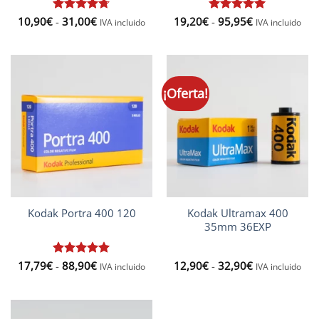
Rango
Rango
10,90
€
Valorado
-
31,00
€
19,20
€
Valorado
-
95,95
€
IVA incluido
IVA incluido
de
de
con
4.67
con
5
de 5
precios:
precios:
de 5
desde
desde
10,90€
19,20€
hasta
hasta
31,00€
95,95€
¡Oferta!
Kodak Ultramax 400
Kodak Portra 400 120
35mm 36EXP
Rango
Rango
17,79
€
Valorado
-
88,90
€
12,90
€
-
32,90
€
IVA incluido
IVA incluido
de
de
con
5
de 5
precios:
precios:
desde
desde
17,79€
12,90€
hasta
hasta