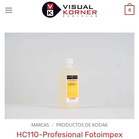
Saltar
0
al
contenido
MARCAS
/
PRODUCTOS DE KODAK
HC110-Profesional Fotoimpex