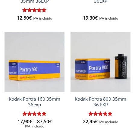
35mm 36EXP
36EXP
12,50
Rated
€
5
19,30
€
IVA incluido
IVA incluido
out of 5
Kodak Portra 160 35mm
Kodak Portra 800 35mm
36exp
36 EXP
Price
17,90
Rated
€
–
5
87,50
€
22,95
Rated
€
5
IVA incluido
range:
out of 5
out of 5
IVA incluido
17,90€
through