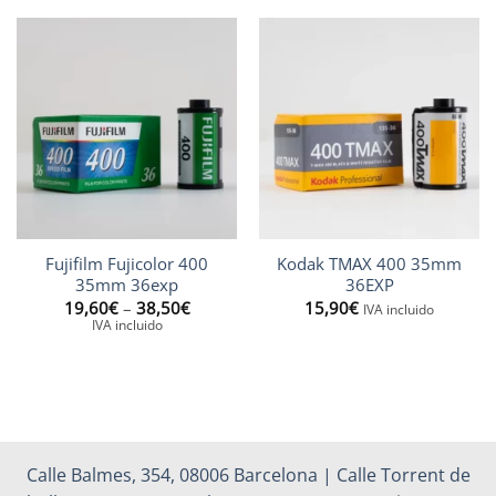
87,50€
Fujifilm Fujicolor 400
Kodak TMAX 400 35mm
35mm 36exp
36EXP
Price
19,60
€
–
38,50
€
15,90
€
IVA incluido
range:
IVA incluido
19,60€
through
38,50€
Calle Balmes, 354, 08006 Barcelona | Calle Torrent de