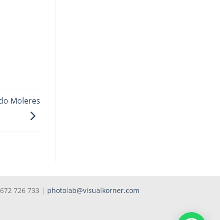
do Moleres
 672 726 733 |
photolab@visualkorner.com