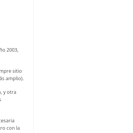
año 2003,
mpre sitio
ás amplio).
, y otra
s
cesaria
ro con la