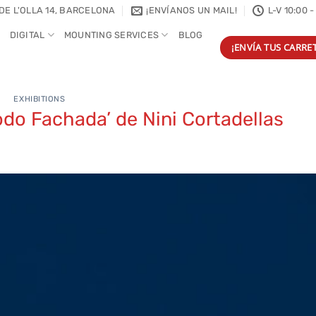
DE L'OLLA 14, BARCELONA
¡ENVÍANOS UN MAIL!
L-V 10:00 -
DIGITAL
MOUNTING SERVICES
BLOG
¡ENVÍA TUS CARRET
EXHIBITIONS
odo Fachada’ de Nini Cortadellas