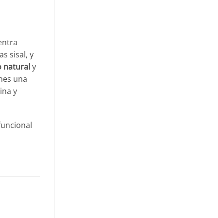
entra
s sisal, y
o natural
y
ones una
ina y
funcional