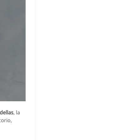
dellas
, la
orio,