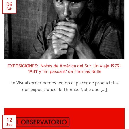
06
Feb
EXPOSICIONES: ‘Notas de América del Sur. Un viaje 1979-
1981’ y ‘En passant’ de Thomas Nölle
En Visualkorner hemos tenido el placer de producir las
dos exposiciones de Thomas Nölle que [...]
12
Sep