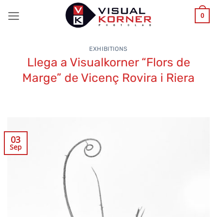
Skip
0
to
content
EXHIBITIONS
Llega a Visualkorner “Flors de
Marge” de Vicenç Rovira i Riera
03
Sep