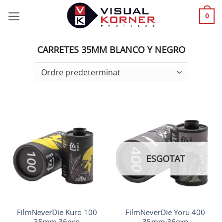
Skip
0
to
content
CARRETES 35MM BLANCO Y NEGRO
ESGOTAT
FilmNeverDie Kuro 100
FilmNeverDie Yoru 400
35mm 36exp
35mm 36exp