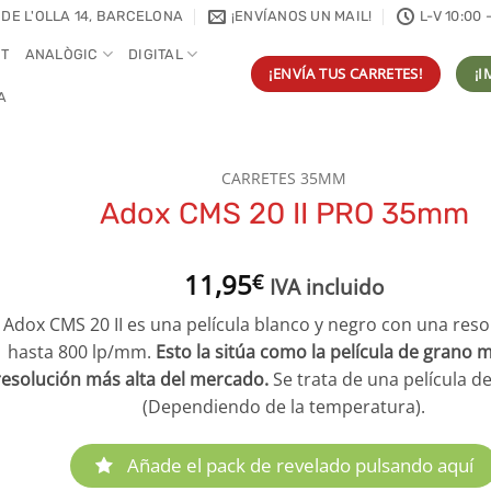
 DE L'OLLA 14, BARCELONA
¡ENVÍANOS UN MAIL!
L-V 10:00 
NT
ANALÒGIC
DIGITAL
¡ENVÍA TUS CARRETES!
¡I
A
CARRETES 35MM
Adox CMS 20 II PRO 35mm
11,95
€
IVA incluido
Adox CMS 20 II es una película blanco y negro con una reso
hasta 800 lp/mm.
Esto la sitúa como la película de grano m
resolución más alta del mercado.
Se trata de una película d
(Dependiendo de la temperatura).
Añade el pack de revelado pulsando aquí