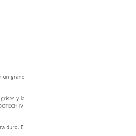
on un grano
rises y la
ADOTECH IV,
ra duro. El