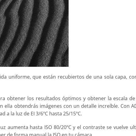
ida uniforme, que están recubiertos de una sola capa, c
obtener los resultados óptimos y obtener la escala de g
on ella obtendrás imágenes con un detalle increíble. Con 
ad a la luz de EI 3/6ºC hasta 25/15ºC.
luz aumenta hasta ISO 80/20ºC y el contraste se vuelve ult
er de forma manual la ISO en tu cámara.