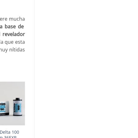
uiere mucha
 a base de
l revelador
da que esta
muy nítidas
 Delta 100
m 36EXP