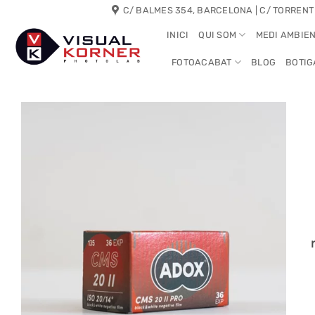
Skip
C/ BALMES 354, BARCELONA | C/ TORRENT
to
INICI
QUI SOM
MEDI AMBIE
content
FOTOACABAT
BLOG
BOTIG