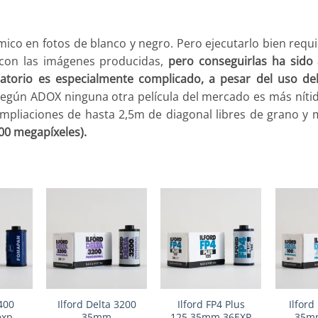
ámico en fotos de blanco y negro. Pero ejecutarlo bien req
s con las imágenes producidas,
pero conseguirlas ha sido
oratorio es especialmente complicado, a pesar del uso de
egún ADOX ninguna otra película del mercado es más níti
ampliaciones de hasta 2,5m de diagonal libres de grano y 
00 megapíxeles).
+
+
+
400
Ilford Delta 3200
Ilford FP4 Plus
Ilford
exp
35mm
125 35mm 36EXP
35m