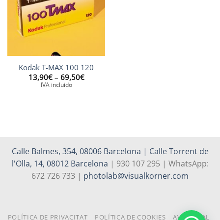
Kodak T-MAX 100 120
Interval
13,90
€
–
69,50
€
de
IVA incluido
preus:
13,90€
a
69,50€
Calle Balmes, 354, 08006 Barcelona | Calle Torrent de
l'Olla, 14, 08012 Barcelona
| 930 107 295 | WhatsApp:
672 726 733 |
photolab@visualkorner.com
POLÍTICA DE PRIVACITAT
POLÍTICA DE COOKIES
AVÍS LEGAL