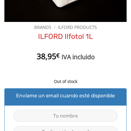
BRANDS
/
ILFORD PRODUCTS
ILFORD Ilfotol 1L
38,95
€
IVA incluido
Out of stock
Envíame un email cuando esté disponible