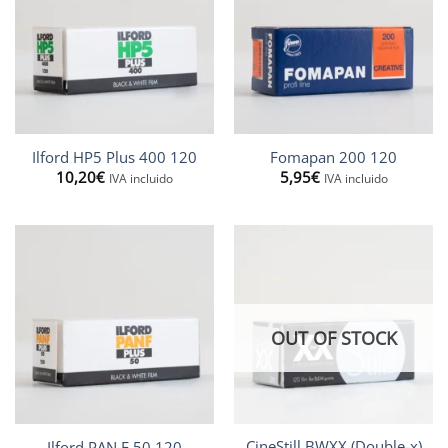
Ilford HP5 Plus 400 120
Fomapan 200 120
10,20
€
5,95
€
IVA incluido
IVA incluido
OUT OF STOCK
CineStill BWXX (Double-x)
Ilford PAN F 50 120