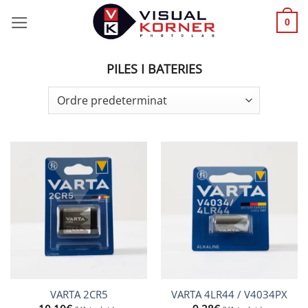
Skip
0
to
content
PILES I BATERIES
VARTA 2CR5
VARTA 4LR44 / V4034PX