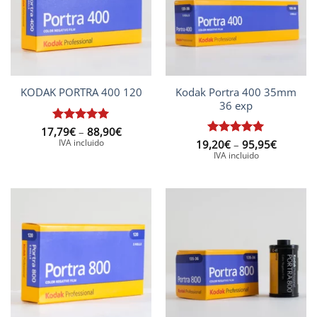
Kodak Portra 400 35mm
KODAK PORTRA 400 120
36 exp
Interval
17,79
Puntuat
€
–
88,90
€
de
amb
5
de
IVA incluido
Interval
19,20
Puntuat
€
–
95,95
€
preus:
de
5
amb
5
de
IVA incluido
17,79€
preus:
5
a
19,20€
88,90€
a
95,95€