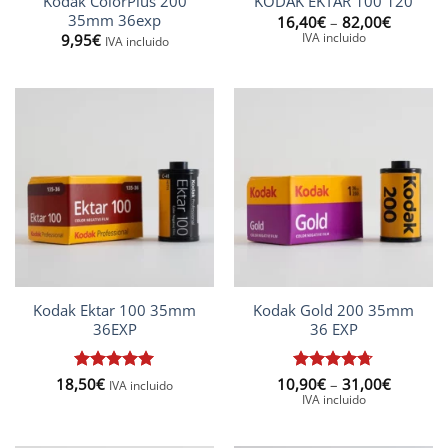
Kodak ColorPlus 200
KODAK EKTAR 100 120
35mm 36exp
Interval
16,40
€
–
82,00
€
de
IVA incluido
9,95
€
IVA incluido
preus:
16,40€
a
82,00€
Kodak Ektar 100 35mm
Kodak Gold 200 35mm
36EXP
36 EXP
Interval
18,50
Puntuat
€
10,90
Puntuat
€
–
31,00
€
IVA incluido
de
amb
5
de
amb
4.67
IVA incluido
preus:
5
de 5
10,90€
a