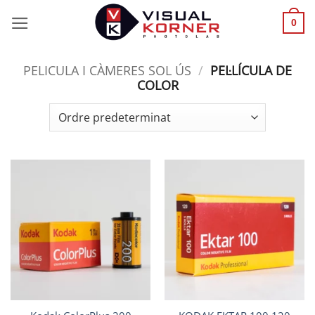
Skip
0
to
content
PELICULA I CÀMERES SOL ÚS
/
PEL·LÍCULA DE
COLOR