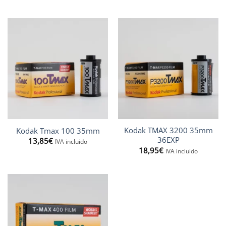
preus:
a
13,00€
69,50€
a
65,00€
Kodak TMAX 3200 35mm
Kodak Tmax 100 35mm
36EXP
13,85
€
IVA incluido
18,95
€
IVA incluido