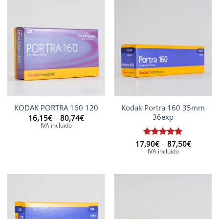
31,00€
Kodak Portra 160 35mm
KODAK PORTRA 160 120
36exp
Interval
16,15
€
–
80,74
€
de
IVA incluido
preus:
16,15€
Interval
17,90
Puntuat
€
–
87,50
€
a
de
80,74€
amb
5
de
IVA incluido
preus:
5
17,90€
a
87,50€