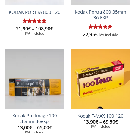
Kodak Portra 800 35mm
KODAK PORTRA 800 120
36 EXP
Interval
21,90
Puntuat
€
–
108,90
€
de
amb
5
de
IVA incluido
22,95
Puntuat
€
IVA incluido
preus:
5
amb
5
de
21,90€
5
a
108,90€
Kodak Pro Image 100
Kodak T-MAX 100 120
35mm 36exp
Interval
13,90
€
–
69,50
€
de
IVA incluido
Interval
13,00
€
–
65,00
€
preus:
de
IVA incluido
13,90€