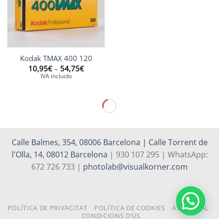
Kodak TMAX 400 120
Interval
10,95
€
–
54,75
€
de
IVA incluido
preus:
10,95€
a
54,75€
Calle Balmes, 354, 08006 Barcelona | Calle Torrent de
l'Olla, 14, 08012 Barcelona
| 930 107 295 | WhatsApp:
672 726 733 |
photolab@visualkorner.com
POLÍTICA DE PRIVACITAT
POLÍTICA DE COOKIES
AVÍS LEGAL
CONDICIONS D’ÚS