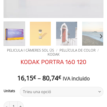
PELICULA I CÀMERES SOL ÚS
/
PEL·LÍCULA DE COLOR
/
KODAK
KODAK PORTRA 160 120
Interval
16,15
–
80,74
€
€
IVA incluido
de
preus:
Unitats
16,15€
a
quantitat de KODAK PORTRA 160 120