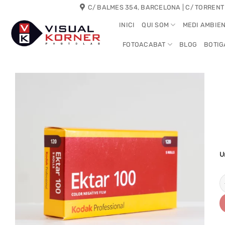
Skip
C/ BALMES 354, BARCELONA | C/ TORRENT
to
INICI
QUI SOM
MEDI AMBIE
content
FOTOACABAT
BLOG
BOTIG
U
q