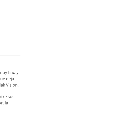
muy fino y
que deja
ak Vision.
ntre sus
r, la