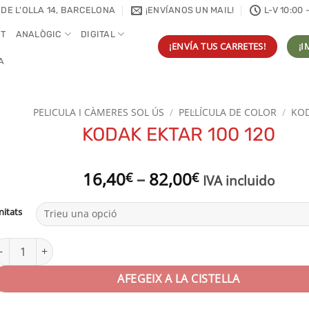
 DE L'OLLA 14, BARCELONA
¡ENVÍANOS UN MAIL!
L-V 10:00 
NT
ANALÒGIC
DIGITAL
¡ENVÍA TUS CARRETES!
¡I
A
PELICULA I CÀMERES SOL ÚS
/
PEL·LÍCULA DE COLOR
/
KO
KODAK EKTAR 100 120
Interval
16,40
–
82,00
€
€
IVA incluido
de
preus:
nitats
16,40€
a
uantitat de KODAK EKTAR 100 120
82,00€
AFEGEIX A LA CISTELLA