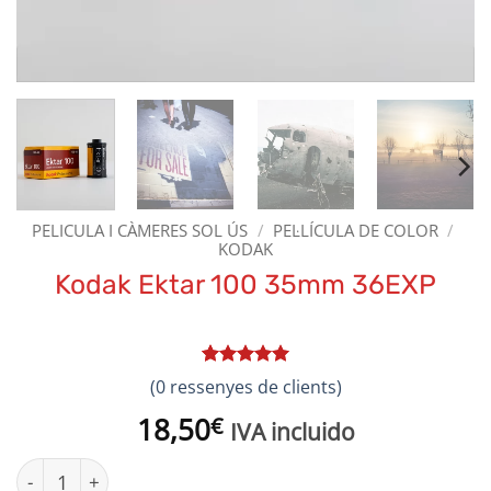
PELICULA I CÀMERES SOL ÚS
/
PEL·LÍCULA DE COLOR
/
KODAK
Kodak Ektar 100 35mm 36EXP
Valorat
1
5
(
0
ressenyes de clients)
sobre 5 en
funció d'
18,50
€
IVA incluido
valoració
de client
quantitat de Kodak Ektar 100 35mm 36EXP