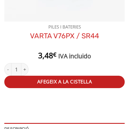
PILES I BATERIES
VARTA V76PX / SR44
3,48
€
IVA incluido
quantitat de VARTA V76PX / SR44
AFEGEIX A LA CISTELLA
DESCRIPCIÓ