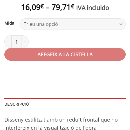
Interval
16,09
–
79,71
€
€
IVA incluido
de
preus:
Mida
16,09€
a
quantitat de Marco aluminio con acabado de madera | Se
79,71€
AFEGEIX A LA CISTELLA
DESCRIPCIÓ
Disseny estilitzat amb un reduït frontal que no
interfereix en la visualització de l’obra