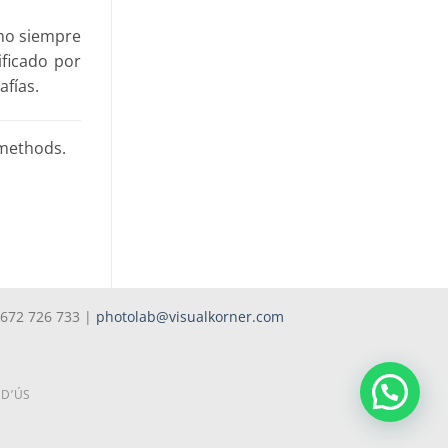
mo siempre
ificado por
afías.
 methods.
 672 726 733 |
photolab@visualkorner.com
 D’ÚS