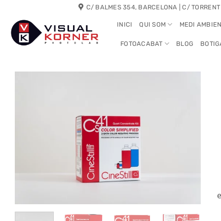
Skip
C/ BALMES 354, BARCELONA | C/ TORRENT
to
INICI
QUI SOM
MEDI AMBIE
content
FOTOACABAT
BLOG
BOTIG
e