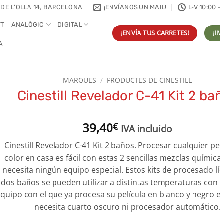
 DE L'OLLA 14, BARCELONA
¡ENVÍANOS UN MAIL!
L-V 10:00 
NT
ANALÒGIC
DIGITAL
¡ENVÍA TUS CARRETES!
¡I
A
MARQUES
/
PRODUCTES DE CINESTILL
Cinestill Revelador C-41 Kit 2 ba
39,40
€
IVA incluido
Cinestill Revelador C-41 Kit 2 baños. Procesar cualquier pe
color en casa es fácil con estas 2 sencillas mezclas químic
necesita ningún equipo especial. Estos kits de procesado l
dos baños se pueden utilizar a distintas temperaturas con
quipo con el que ya procesa su película en blanco y negro 
necesita cuarto oscuro ni procesador automático