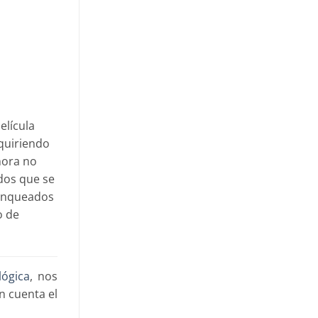
elícula
quiriendo
hora no
dos que se
lanqueados
o de
lógica
, nos
n cuenta el