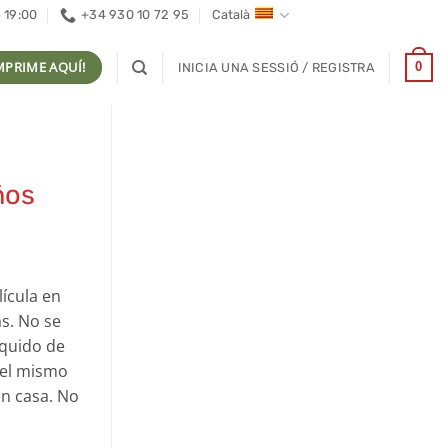
- 19:00
+34 930 10 72 95
Català
MPRIME AQUÍ!
0
INICIA UNA SESSIÓ / REGISTRA
ños
lícula en
as. No se
íquido de
 el mismo
en casa. No
.